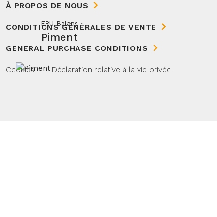
À PROPOS DE NOUS
ERU Balans
CONDITIONS GÉNÉRALES DE VENTE
Piment
GENERAL PURCHASE CONDITIONS
Cookies
Déclaration relative à la vie privée
ERU Balans
Mi-vieux