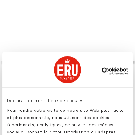
ERU Fromages Spéciaux
Cette spécialité au fromage se décline en
quatre goûts caractéristiques : ERU Chèvre
Déclaration en matière de cookies
doux, ERU à la Truffe et ERU Crème au Bleu. Il
Pour rendre votre visite de notre site Web plus facile
est fabriqué avec les meilleurs fromages de
et plus personnelle, nous utilisons des cookies
Gouda et doux au goût. Étalez-le sur votre pain
fonctionnels, analytiques, de suivi et des médias
ou sur votre toast pour l’apéro. On peut l’utiliser
sociaux. Donnez ici votre autorisation ou adaptez