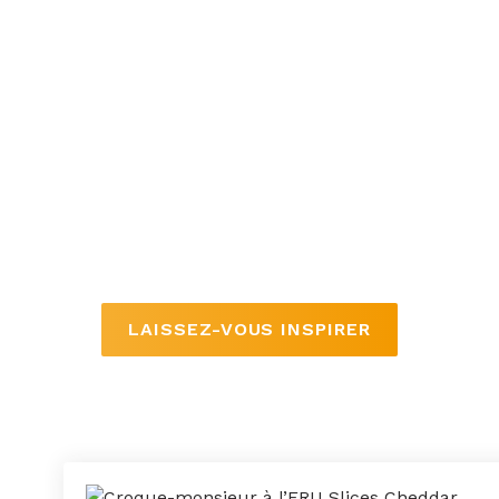
ERU Slices Cheddar
L’ERU Slices Cheddar est un cheddar en
tranches à la texture onctueuse. Les tranches
sont emballées et tellement pratiques. Le
cheddar fond facilement et est donc parfait
pour les croque-monsieur. Mettez donc nos
tranches sur vos hamburgers ou sur vos nachos.
Disponible dans les goûts suivants : Naturel et
Piment.
LAISSEZ-VOUS INSPIRER