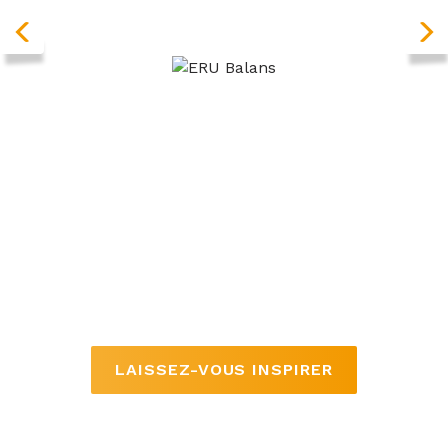
ERU Balans
L’ERU Balans est un fromage à tartiner maigre
avec un soupçon de yaourt. Crémeux et
délicieusement frais de goût. Disponible dans 7
goûts différents. Tartinez-le sur votre cracker ou
votre pain ou utilisez notre fromage à tartiner
maigre comme base pour réaliser une délicieuse
sauce pour vos pâtes.
LAISSEZ-VOUS INSPIRER