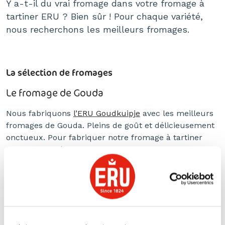
Y a-t-il du vrai fromage dans votre fromage à
tartiner ERU ? Bien sûr ! Pour chaque variété,
nous recherchons les meilleurs fromages.
La sélection de fromages
Le fromage de Gouda
Nous fabriquons
l’ERU Goudkuipje
avec les meilleurs
fromages de Gouda. Pleins de goût et délicieusement
onctueux. Pour fabriquer notre fromage à tartiner
faible en matières grasses, nous ajoutons un soupçon
de yaourt.
Le Roquefort A.O.P
Notre fromage à tartiner crémeux au bleu est fait de
Roquefort A.O.P. Un fromage bleu français, appelé