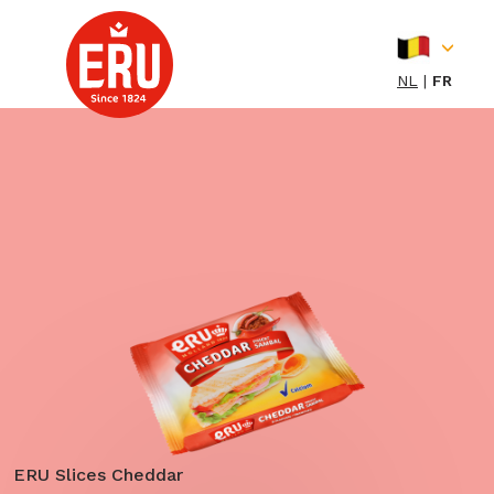
Skip
to
content
NL
FR
ERU Slices Cheddar