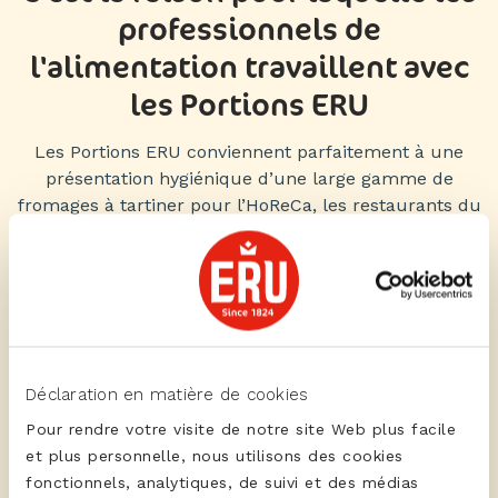
professionnels de
l'alimentation travaillent avec
les Portions ERU
Les Portions ERU conviennent parfaitement à une
présentation hygiénique d’une large gamme de
fromages à tartiner pour l’HoReCa, les restaurants du
personnel et le secteur des soins de santé. Elles ne
peuvent pas manquer sur un buffet de petit déjeuner
ou de déjeuner tout comme dans la boîte petit
déjeuner. Lisez
ici
comment le chef en charge des
petits déjeuners, Sandra vanden Kieboom, du Van der
Valk Hotel Deventer étonne ses clients avec les
Portions ERU sur son buffet du petit déjeuner.
Déclaration en matière de cookies
Pour rendre votre visite de notre site Web plus facile
Dans les lieux où l’on dispense des soins comme les
et plus personnelle, nous utilisons des cookies
hôpitaux, les maisons de repos et les centres de soins,
fonctionnels, analytiques, de suivi et des médias