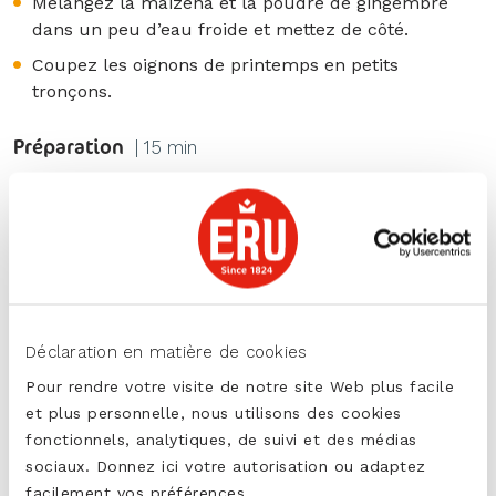
Mélangez la maïzena et la poudre de gingembre
dans un peu d’eau froide et mettez de côté.
Coupez les oignons de printemps en petits
tronçons.
Préparation
| 15 min
Retirez la viande du bouillon et coupez-la en petits
morceaux.
Ajoutez la compote de pommes, le sucre, le
glutamate, la purée de tomates et la sauce soja au
bouillon.
Porter à ébullition en remuant jusqu’à ce que le
Déclaration en matière de cookies
bouillon soit bien lié.
Pour rendre votre visite de notre site Web plus facile
Ajoutez les vermicelles et les morceaux de poulet.
et plus personnelle, nous utilisons des cookies
Tout en remuant, ajoutez le mélange
fonctionnels, analytiques, de suivi et des médias
maïzena/poudre de gingembre et l’ERU Balans
sociaux. Donnez ici votre autorisation ou adaptez
Piment dans la soupe.
facilement vos préférences.