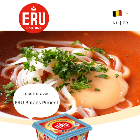
Skip
to
content
NL
FR
recette avec
ERU Balans Piment