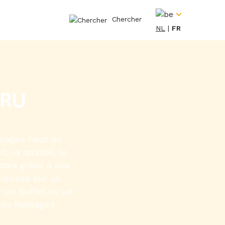
Chercher
NL
FR
ERU
omages haut de
, la qualité, la
ettes grâce à nos
cieuses sur un
r un buffet ou un
 nos fromages