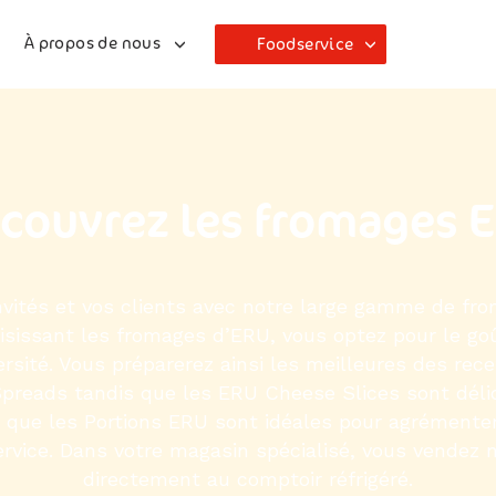
À propos de nous
Foodservice
couvrez les fromages 
nvités et vos clients avec notre large gamme de fr
issant les fromages d’ERU, vous optez pour le goût
iversité. Vous préparerez ainsi les meilleures des rec
reads tandis que les ERU Cheese Slices sont déli
t que les Portions ERU sont idéales pour agrémente
ervice. Dans votre magasin spécialisé, vous vendez
directement au comptoir réfrigéré.