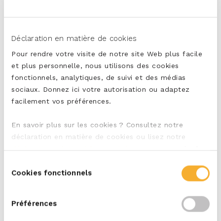
tags:
Mild en Romig
Déclaration en matière de cookies
Pour rendre votre visite de notre site Web plus facile
et plus personnelle, nous utilisons des cookies
PARTAGER
fonctionnels, analytiques, de suivi et des médias
sociaux. Donnez ici votre autorisation ou adaptez
facilement vos préférences.
IMPRIMER
En savoir plus sur les cookies ? Consultez notre
déclaration en matière de cookies ou lisez notre
déclaration relative à la vie privée
, pour en savoir plus
sur qui nous sommes et comment nous traitons les
Sélection
données à caractère personnel.
Cookies fonctionnels
du
consentement
Préférences