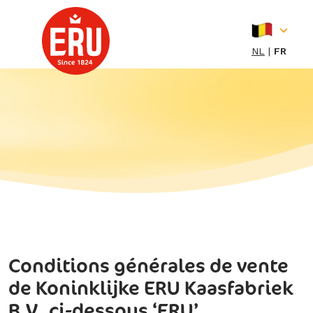
Skip
to
content
NL
FR
Conditions générales de vente
de Koninklijke ERU Kaasfabriek
B.V.,ci-dessous ‘ERU’