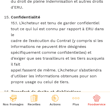
du droit de pleine indemnisation et autres droits
d’ERU.
Confidentialité
15.1. L’Acheteur est tenu de garder confidentiel
tout ce qui lui est connu par rapport à ERU dans
le
cadre de l’exécution du Contrat (y compris si les
informations ne peuvent être désignées
spécifiquement comme confidentielles) et
d’exiger que ses travailleurs et les tiers auxquels
il fait
appel fassent de même. L’Acheteur s’abstiendra
d’utiliser les informations obtenues pour son
propre usage ou celui de tiers.
Transfert de droits et d’obligations
16.1. Il est permis à ERU de transférer à des tiers
les droits et obligations décrites dans le Contrat la
Nos fromages
Recettes
Actions
Plus
Foodservice
liant à l’Acheteur. En cas de transfert des