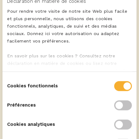
Déclaration en matière de cookies
Pour rendre votre visite de notre site Web plus facile
ERU Cheese Spread Gouda
et plus personnelle, nous utilisons des cookies
fonctionnels, analytiques, de suivi et des médias
Planche apéritive à la
sociaux. Donnez ici votre autorisation ou adaptez
mexicaine
facilement vos préférences.
En savoir plus sur les cookies ? Consultez notre
déclaration en matière de cookies ou lisez notre
déclaration relative à la vie privée
, pour en savoir plus
sur qui nous sommes et comment nous traitons les
Sélection
ERU Cheese Spread Chèvre
données à caractère personnel.
Cookies fonctionnels
du
Planche apéro
consentement
méditerranéenne
Préférences
Cookies analytiques