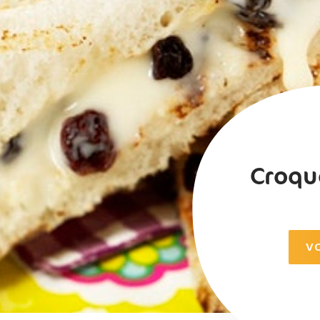
Croqu
V