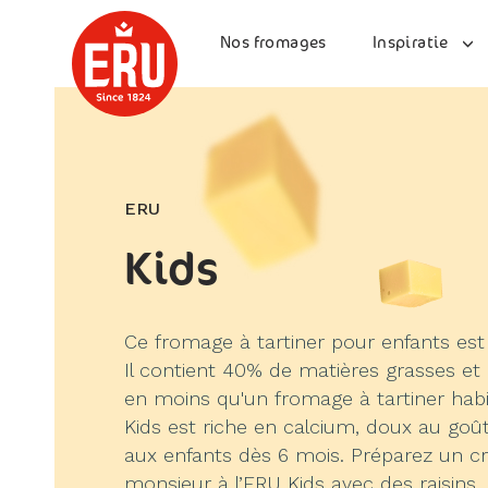
Skip
to
Nos fromages
Inspiratie
content
ERU
Kids
Ce fromage à tartiner pour enfants est 
Il contient 40% de matières grasses et 
en moins qu'un fromage à tartiner habi
Kids est riche en calcium, doux au goû
aux enfants dès 6 mois. Préparez un c
monsieur à l’ERU Kids avec des raisins.