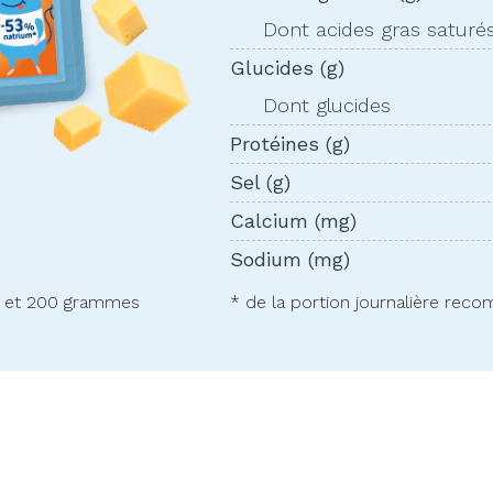
Dont acides gras saturé
Glucides (g)
Dont glucides
Protéines (g)
Sel (g)
Calcium (mg)
Sodium (mg)
0 et 200 grammes
* de la portion journalière re