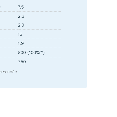
s
7,5
2,3
2,3
15
1,9
800 (100%*)
750
commandée