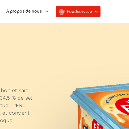
À propos de nous
Foodservice
bon et sain.
34,5 % de sel
tuel. L’ERU
t et convient
roque-