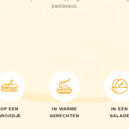
pastasaus.
Hoe gebruik jij ERU?
OP EEN
IN WARME
IN EEN
BROODJE
GERECHTEN
SALAD