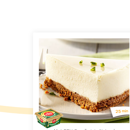
25
min