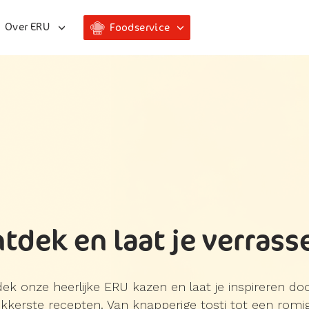
Over ERU
Foodservice
tdek en laat je verrass
ek onze heerlijke ERU kazen en laat je inspireren do
ekkerste recepten. Van knapperige tosti tot een romi