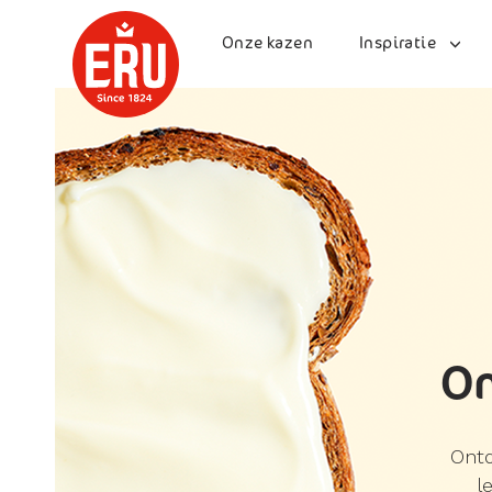
Skip
to
Onze kazen
Inspiratie
content
On
Ontd
l