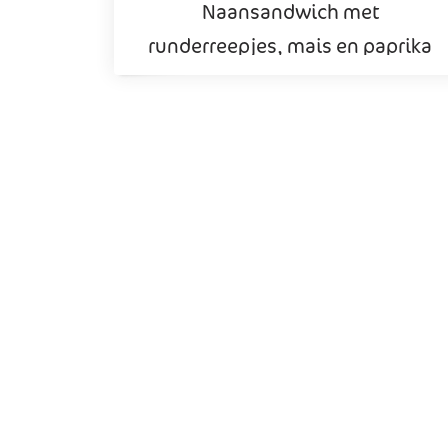
Naansandwich met
runderreepjes, mais en paprika