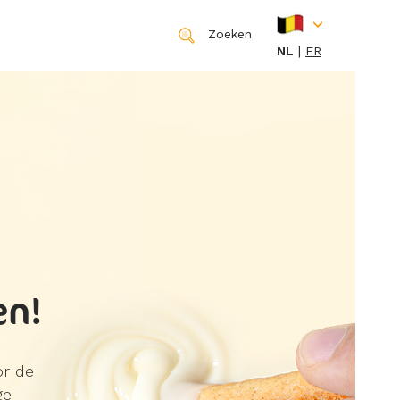
Zoeken
NL
FR
en!
or de
ge