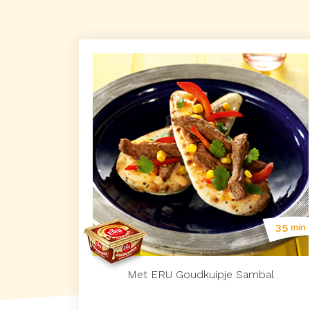
35
min
Met ERU Goudkuipje Sambal