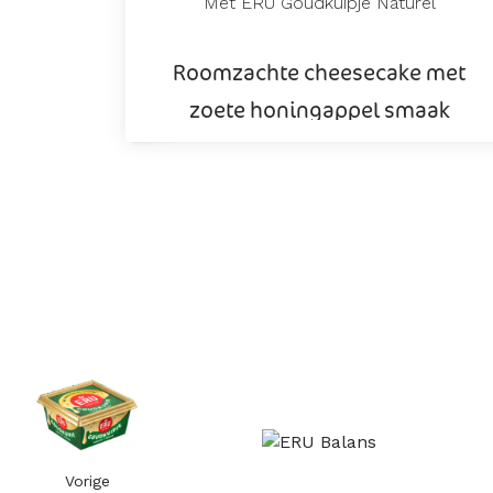
Met ERU Goudkuipje Naturel
Roomzachte cheesecake met
zoete honingappel smaak
Vorige