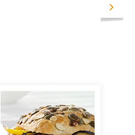
vleugje yoghurt.
aar in 7 smaakvarianten.
nze light smeerkaas als