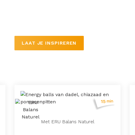
ERU Balans is een magere smeerkaas met een 
Roomzacht en lekker fris van smaak. Verkrijgb
Smeer op je cracker of boterham of gebruik o
basis voor een frisse pastasaus.
LAAT JE INSPIREREN
15
min
Met ERU Balans Naturel