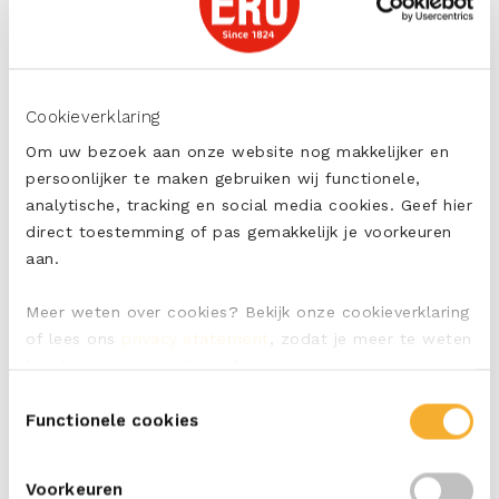
20
min
Cookieverklaring
Met ERU Balans Belegen
Om uw bezoek aan onze website nog makkelijker en
persoonlijker te maken gebruiken wij functionele,
Frisse couscoussalade met
analytische, tracking en social media cookies. Geef hier
abrikozen, vijgen en munt
direct toestemming of pas gemakkelijk je voorkeuren
aan.
Meer weten over cookies? Bekijk onze cookieverklaring
of lees ons
privacy statement
, zodat je meer te weten
10
min
komt over wie we zijn en hoe we persoonsgegevens
verwerken.
Toestemmingsselectie
Met ERU Balans Belegen
Functionele cookies
Verse boerenbrood sandwich met
Voorkeuren