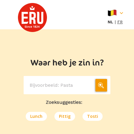
Skip
to
content
NL
FR
Waar heb je zin in?
Zoeksuggesties:
Lunch
Pittig
Tosti