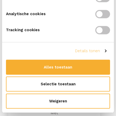
gerookte kipfilet
Analytische cookies
Tracking cookies
10
min
Met ERU Kids
Details tonen
Hotdog wraps voor kinderen
Alles toestaan
Selectie toestaan
25
min
Weigeren
Met