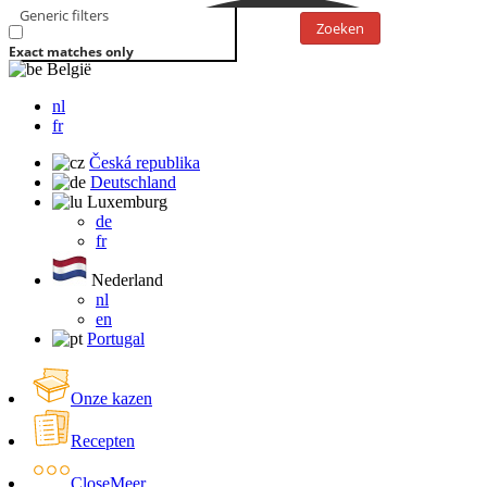
Generic filters
Zoeken
Exact matches only
België
nl
fr
Česká republika
Deutschland
Luxemburg
de
fr
Nederland
nl
en
Portugal
Onze kazen
Recepten
Close
Meer