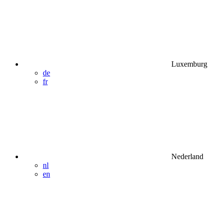
Luxemburg
de
fr
Nederland
nl
en