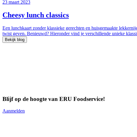
23 maart 2023
Cheesy lunch classics
Een lunchkaart zonder klassieke gerechten en huisgemaakte lekkernije
twist geven. Benieuwd? Hieronder vind je verschillende unieke klass
Bekijk blog
Blijf op de hoogte van ERU Foodservice!
Aanmelden