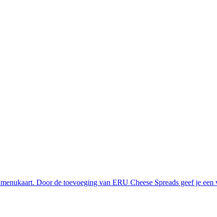
uw menukaart. Door de toevoeging van ERU Cheese Spreads geef je een v