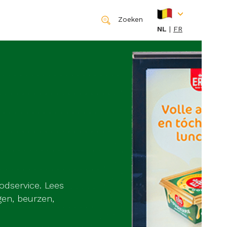
Zoeken
NL
FR
odservice. Lees
gen, beurzen,