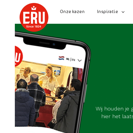
Skip
to
Onze kazen
Inspiratie
content
Wij houden je 
hier het laa