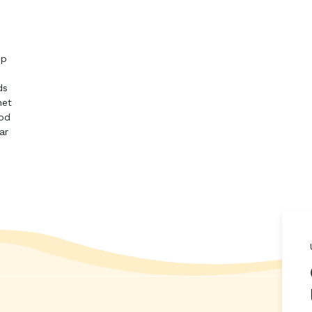
op
ds
het
od
ar