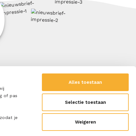
SCHRIJF ME IN
Alles toestaan
ij
g of pas
Selectie toestaan
 zodat je
Weigeren