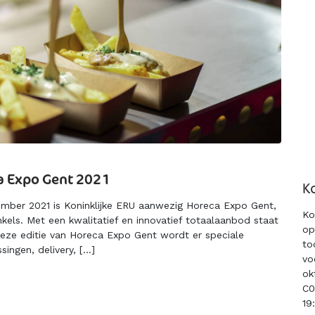
a Expo Gent 2021
K
ber 2021 is Koninklijke ERU aanwezig Horeca Expo Gent,
Ko
els. Met een kwalitatief en innovatief totaalaanbod staat
op
deze editie van Horeca Expo Gent wordt er speciale
to
ingen, delivery, […]
vo
ok
C0
19