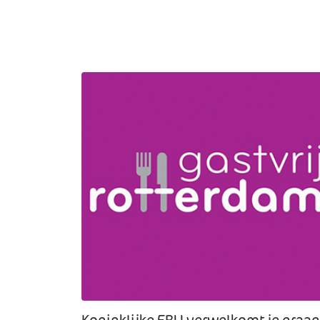
Koninklijke ERU verwelkomt je graag