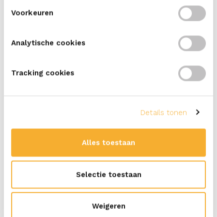
indien de goederen niet zouden voldoen aan de
Voorkeuren
wettelijke en andere normen van de landen waar
de Producten worden ingevoerd. Koper is verplicht
ERU te allen tijde instructies te verstrekken
Analytische cookies
omtrent de wettelijke en andere normen die
gelden van het land waar zij het Product naar toe
Tracking cookies
zal (doen) laten exporteren.
10.6. De werknemers van ERU of door ERU voor de
uitvoering van de Overeenkomst ingeschakelde
hulppersonen / derden kunnen zich jegens Koper
Details tonen
beroepen op alle aan de overeenkomst te
ontlenen verweermiddelen als waren zij zelf bij
Alles toestaan
die overeenkomst partij.
10.7. Iedere vordering jegens ERU, behalve welke
door ERU zijn erkend, vervalt door het enkele
Selectie toestaan
verloop van 12 maanden na het ontstaan van de
vordering.
Productnormen
Weigeren
11.1. Koper dient ten aanzien van de (verkoop van