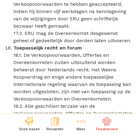
Verkoopvoorwaarden te hebben geaccepteerd,
indien hij binnen vijf werkdagen na kennisgeving
van de wijzigingen door ERU geen schriftelijk
bezwaar heeft gemaakt.
17.3. ERU mag de Overeenkomst desgewenst
geheel of gedeeltelijk door derden laten uitvoeren.
Toepasselijk recht en forum
18.1. De Verkoopvoorwaarden, Offertes en
Overeenkomsten zullen uitsluitend worden
beheerst door Nederlands recht. Het Weens
Koopverdrag en enige andere toepasselijke
internationale regeling waarvan de toepassing kan
worden uitgesloten, zijn niet van toepassing op de
Verkoopvoorwaarden en Overeenkomsten.
18.2. Alle geschillen terzake van de
Verkoopvoorwaarden, Offertes en Overeenkomsten
zullen uitsluitend worden voorgelegd aan de
bevoegde rechter te Utrecht.
Onze kazen
Recepten
Meer
Foodservice