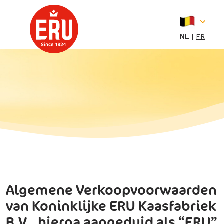
Skip
to
content
NL
FR
Algemene Verkoopvoorwaarden
van Koninklijke ERU Kaasfabriek
B.V., hierna aangeduid als “ERU”