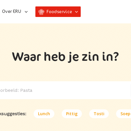
Over ERU
Foodservice
Waar heb je zin in?
ksuggesties:
Lunch
Pittig
Tosti
Soep