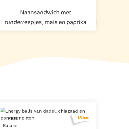
Naansandwich met
runderreepjes, mais en paprika
15
min