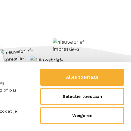
Alles toestaan
ij
g of pas
Selectie toestaan
 zodat je
Weigeren
SCHRIJF ME IN