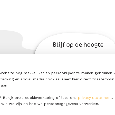
Blijf op de hoogte
Wil jij de lekkerste recepten met
onze ERU kazen ontvangen? Schrijf
je dan nu in!
bsite nog makkelijker en persoonlijker te maken gebruiken w
 tracking en social media cookies. Geef hier direct toestemmin
en aan.
 Bekijk onze cookieverklaring of lees ons
privacy statement
,
 wie we zijn en hoe we persoonsgegevens verwerken.