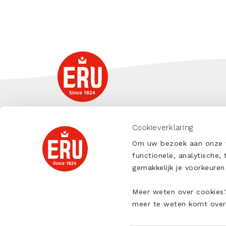
Cookieverklaring
OVER ONS
CONTACT
Om uw bezoek aan onze we
VEELGESTELDE
functionele, analytische,
VRAGEN
gemakkelijk je voorkeur
Cookies
Privacy Statement
Meer weten over cookies?
meer te weten komt over
Algemene Verkoopvoorwaarden