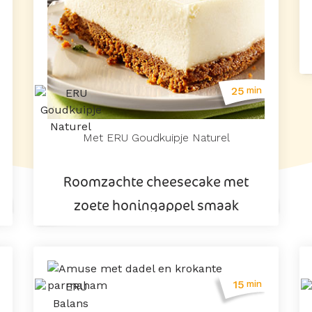
25
min
Met ERU Goudkuipje Naturel
Roomzachte cheesecake met
zoete honingappel smaak
15
min