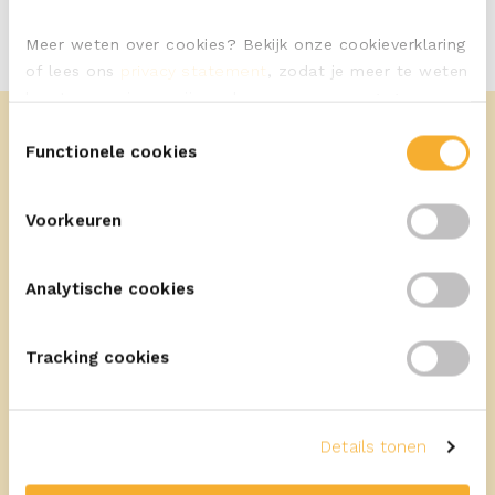
Meer weten over cookies? Bekijk onze cookieverklaring
of lees ons
privacy statement
, zodat je meer te weten
komt over wie we zijn en hoe we persoonsgegevens
verwerken.
Toestemmingsselectie
Functionele cookies
Voorkeuren
Meer recepten
Analytische cookies
Tracking cookies
10
min
Details tonen