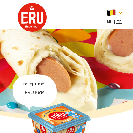
Skip
to
content
NL
FR
recept met
ERU Kids