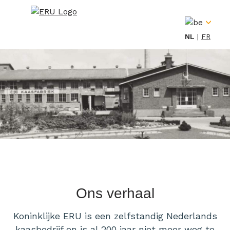
Skip
to
content
NL
FR
Ons verhaal
Koninklijke ERU is een zelfstandig Nederlands
kaasbedrijf en is al 200 jaar niet meer weg te