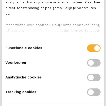
analytische, tracking en social media cookies. Geef hier
direct toestemming of pas gemakkelijk je voorkeuren
aan.
Meer weten over cookies? Bekijk onze cookieverklaring
of lees ons
privacy statement
, zodat je meer te weten
komt over wie we zijn en hoe we persoonsgegevens
Veelgestelde vragen
verwerken.
Toestemmingsselectie
Functionele cookies
Heeft u een vraag over ERU of onze producten?
Voorkeuren
NEEM CONTACT OP
Analytische cookies
Tracking cookies