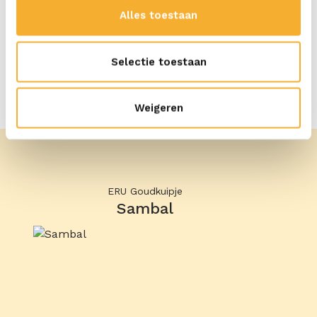
Alles toestaan
Selectie toestaan
Ontdek meer producten
Weigeren
ERU Goudkuipje
Sambal