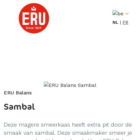
Skip
to
content
NL
FR
ERU Balans
Sambal
Deze magere smeerkaas heeft extra pit door de
smaak van sambal. Deze smaakmaker smeer je