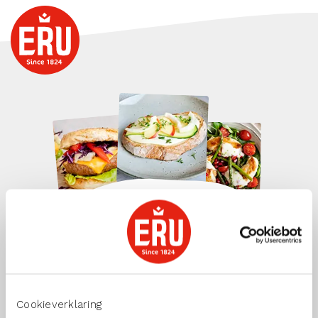
Blijf op de hoogte
Wil jij de lekkerste recepten met
onze ERU kazen ontvangen?
Schrijf je dan nu in!
Cookieverklaring