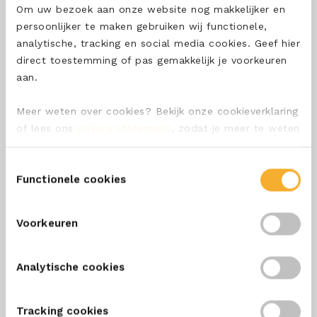
Om uw bezoek aan onze website nog makkelijker en
persoonlijker te maken gebruiken wij functionele,
analytische, tracking en social media cookies. Geef hier
direct toestemming of pas gemakkelijk je voorkeuren
SCHRIJF ME IN
aan.
Meer weten over cookies? Bekijk onze cookieverklaring
OVER ONS
of lees ons
privacy statement
, zodat je meer te weten
komt over wie we zijn en hoe we persoonsgegevens
ONZE SMEERKAAS
verwerken.
Toestemmingsselectie
Functionele cookies
ONZE KAZEN
CONTACT
Voorkeuren
VEELGESTELDE VRAGEN
Analytische cookies
ALGEMENE VERKOOPVOORWAARDEN
Tracking cookies
ALGEMENE INKOOPVOORWAARDEN