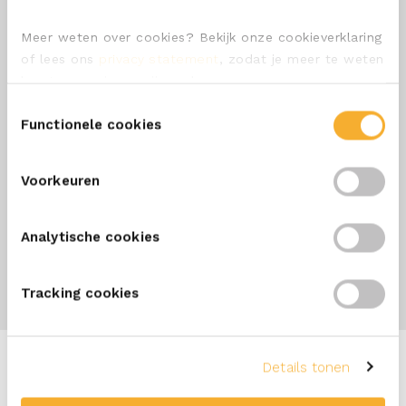
ONZE SMEERKAAS
Meer weten over cookies? Bekijk onze cookieverklaring
ONZE KAZEN
of lees ons
privacy statement
, zodat je meer te weten
komt over wie we zijn en hoe we persoonsgegevens
CONTACT
verwerken.
Toestemmingsselectie
Functionele cookies
VEELGESTELDE VRAGEN
ALGEMENE VERKOOPVOORWAARDEN
Voorkeuren
ALGEMENE INKOOPVOORWAARDEN
Analytische cookies
Tracking cookies
Details tonen