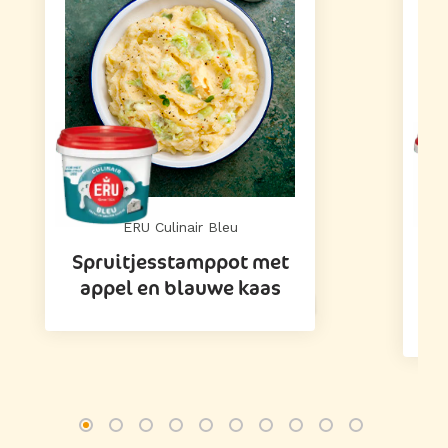
ERU Culinair Bleu
Spruitjesstamppot met
appel en blauwe kaas
k