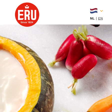
Skip
to
content
NL
EN