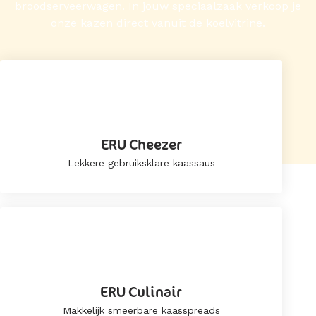
broodserveerwagen. In jouw speciaalzaak verkoop je
onze kazen direct vanuit de koelvitrine.
ERU Cheezer
Lekkere gebruiksklare kaassaus
ERU Culinair
Makkelijk smeerbare kaasspreads