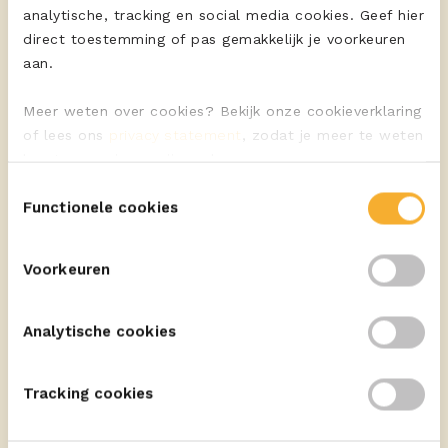
analytische, tracking en social media cookies. Geef hier
direct toestemming of pas gemakkelijk je voorkeuren
ERU Culinair with Parmesan
aan.
Italiaanse borrelplank
Meer weten over cookies? Bekijk onze cookieverklaring
of lees ons
privacy statement
, zodat je meer te weten
komt over wie we zijn en hoe we persoonsgegevens
verwerken.
Toestemmingsselectie
Functionele cookies
ERU Culinair Light
Zalm club met magere
Voorkeuren
Goudse kaas en avocado
Analytische cookies
Tracking cookies
ERU Culinair Gouda