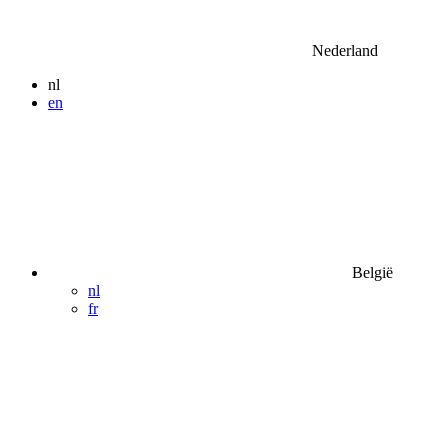
Nederland
nl
en
België
nl
fr