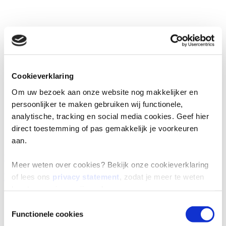
Cookieverklaring
Om uw bezoek aan onze website nog makkelijker en
persoonlijker te maken gebruiken wij functionele,
analytische, tracking en social media cookies. Geef hier
direct toestemming of pas gemakkelijk je voorkeuren
aan.
ERU Culinair Bleu
Meer weten over cookies? Bekijk onze cookieverklaring
Kaasfondue van roquefort, brie en geitenkaas
of lees ons
privacy statement
, zodat je meer te weten
komt over wie we zijn en hoe we persoonsgegevens
verwerken.
Toestemmingsselectie
Functionele cookies