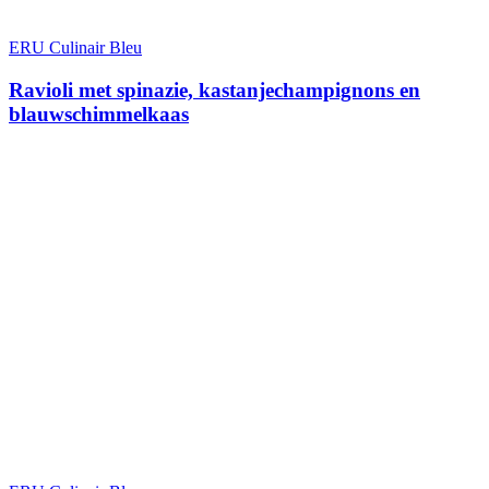
ERU Culinair Bleu
Ravioli met spinazie, kastanjechampignons en
blauwschimmelkaas