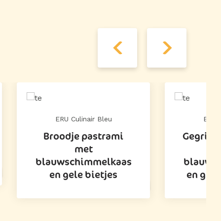
ERU Culinair Bleu
ERU C
Broodje pastrami
Gegrild
met
blauwschimmelkaas
blauws
en gele bietjes
en gro