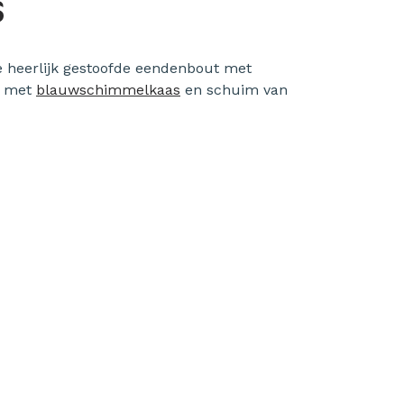
s
e heerlijk gestoofde eendenbout met
n met
blauwschimmelkaas
en schuim van