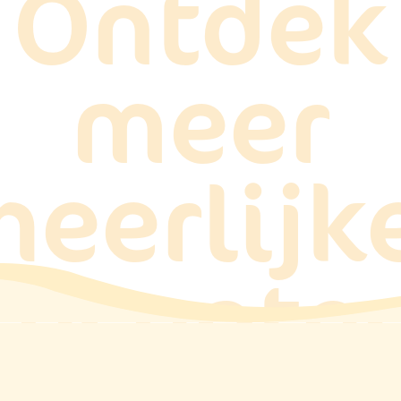
Ontdek
meer
heerlijk
recepte