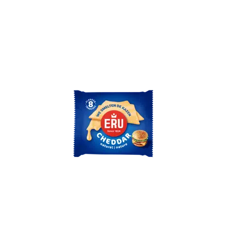
ERU Slices Cheddar
ERU Slices Cheddar zijn handige, per stuk
verpakte plakjes cheddarkaas. De plakjes zijn