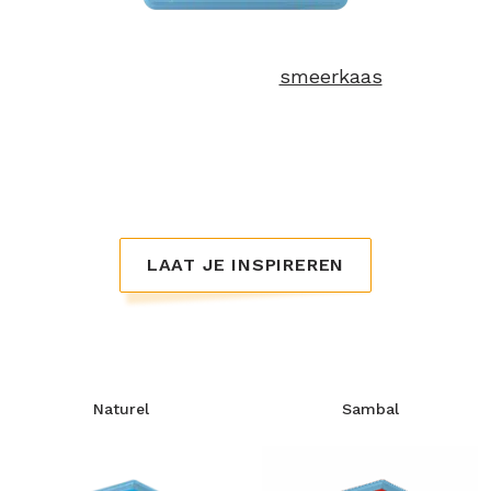
ERU Balans
ERU Balans is een magere
smeerkaas
met een
vleugje yoghurt. Roomzacht en lekker fris van
smaak. Verkrijgbaar in 4 smaakvarianten. Smeer
op je cracker of boterham of gebruik onze light
smeerkaas als basis voor een frisse pastasaus.
LAAT JE INSPIREREN
Naturel
Sambal