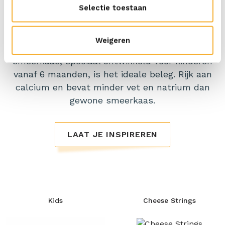
Selectie toestaan
ERU Kids
Weigeren
Start je baby met brood eten? Onze milde
smeerkaas, speciaal ontwikkeld voor kinderen
vanaf 6 maanden, is het ideale beleg. Rijk aan
calcium en bevat minder vet en natrium dan
gewone smeerkaas.
LAAT JE INSPIREREN
Kids
Cheese Strings