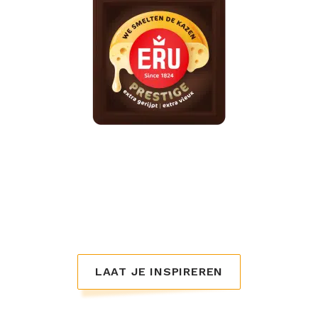
ERU Prestige
Puur genieten, deze heerlijk robuuste kazen.
Verkrijgbaar in de smaken extra gerijpt, brie,
Roquefort, geitenkaas en truffel. Unieke smaken
die jouw borrel helemaal compleet maken.
LAAT JE INSPIREREN