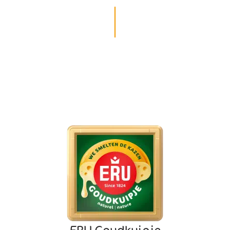
ERU Goudkuipje