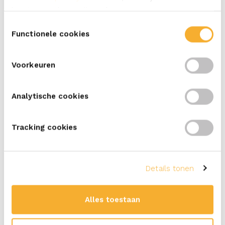
komt over wie we zijn en hoe we persoonsgegevens
verwerken.
Toestemmingsselectie
Functionele cookies
Voorkeuren
Analytische cookies
Tracking cookies
Details tonen
Alles toestaan