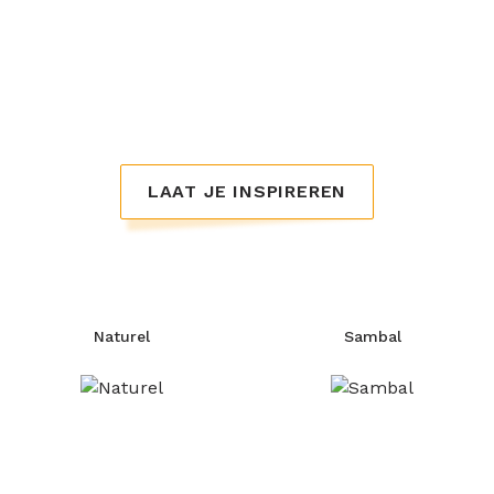
roomzacht van textuur. De cheddar kaas smelt
makkelijk, dus ideaal voor op je tosti. Gebruik
onze cheddar plakjes ook op je hamburger of
nacho’s. Verkrijgbaar in de smaken naturel en
sambal.
LAAT JE INSPIREREN
Naturel
Sambal