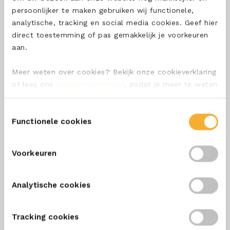
persoonlijker te maken gebruiken wij functionele,
analytische, tracking en social media cookies. Geef hier
direct toestemming of pas gemakkelijk je voorkeuren
SCHRIJF ME IN
aan.
Meer weten over cookies? Bekijk onze cookieverklaring
OVER ONS
of lees ons
privacy statement
, zodat je meer te weten
komt over wie we zijn en hoe we persoonsgegevens
ONZE SMEERKAAS
verwerken.
Toestemmingsselectie
ONZE KAZEN
Functionele cookies
CONTACT
Voorkeuren
VEELGESTELDE VRAGEN
Analytische cookies
ALGEMENE VERKOOPVOORWAARDEN
ALGEMENE INKOOPVOORWAARDEN
Tracking cookies