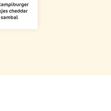
scampiburger
kjes cheddar
 sambal