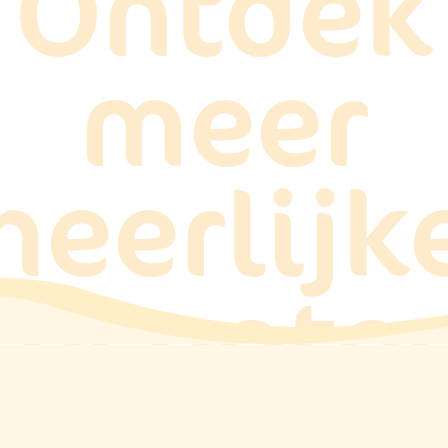
Ontdek
meer
heerlijk
recepte