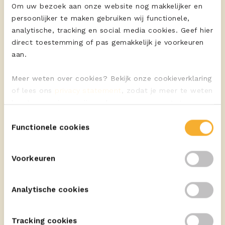
Om uw bezoek aan onze website nog makkelijker en
persoonlijker te maken gebruiken wij functionele,
analytische, tracking en social media cookies. Geef hier
direct toestemming of pas gemakkelijk je voorkeuren
aan.
Meer weten over cookies? Bekijk onze cookieverklaring
of lees ons
privacy statement
, zodat je meer te weten
komt over wie we zijn en hoe we persoonsgegevens
verwerken.
Toestemmingsselectie
Functionele cookies
Voorkeuren
Analytische cookies
Tracking cookies