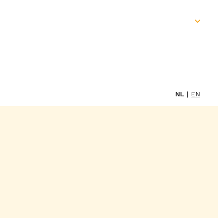
Skip
to
content
NL
EN