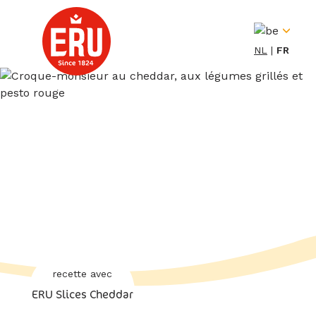
Skip
to
content
NL
FR
recette avec
ERU Slices Cheddar