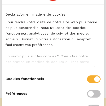
Mild en Romig
Déclaration en matière de cookies
Pour rendre votre visite de notre site Web plus facile
PARTAGER
et plus personnelle, nous utilisons des cookies
fonctionnels, analytiques, de suivi et des médias
sociaux. Donnez ici votre autorisation ou adaptez
facilement vos préférences.
IMPRIMER
En savoir plus sur les cookies ? Consultez notre
déclaration en matière de cookies ou lisez notre
déclaration relative à la vie privée
, pour en savoir plus
sur qui nous sommes et comment nous traitons les
Sélection
données à caractère personnel.
Cookies fonctionnels
du
consentement
Préférences