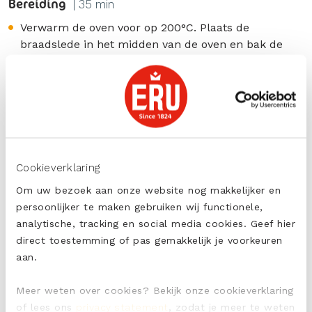
Bereiding
| 35 min
Verwarm de oven voor op 200°C. Plaats de
braadslede in het midden van de oven en bak de
aardappelen eerst 20-25 minuten (elke soort en
grootte vereist een andere oventijd. Controleer door
in de aardappel te prikken).
Neem uit de oven, smeer tussen elke inkeping een
theelepel ERU Prestige Crème au Truffe en steek
tussen enkele inkepingen een in de olijfolie gedoopt
blaadje salie. Plaats de braadslede terug in de oven
Cookieverklaring
en bak de aardappelen nog circa 10 minuten tot ze
Om uw bezoek aan onze website nog makkelijker en
krokant van buiten en gaar van binnen zijn. Bestrooi
persoonlijker te maken gebruiken wij functionele,
eventueel met extra zeezoutvlokken en serveer
analytische, tracking en social media cookies. Geef hier
direct.
direct toestemming of pas gemakkelijk je voorkeuren
aan.
tags:
Meer weten over cookies? Bekijk onze cookieverklaring
Hartig
of lees ons
privacy statement
, zodat je meer te weten