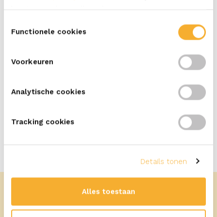
komt over wie we zijn en hoe we persoonsgegevens
verwerken.
Toestemmingsselectie
Functionele cookies
DELEN
Voorkeuren
PRINT
Analytische cookies
Tracking cookies
Details tonen
Alles toestaan