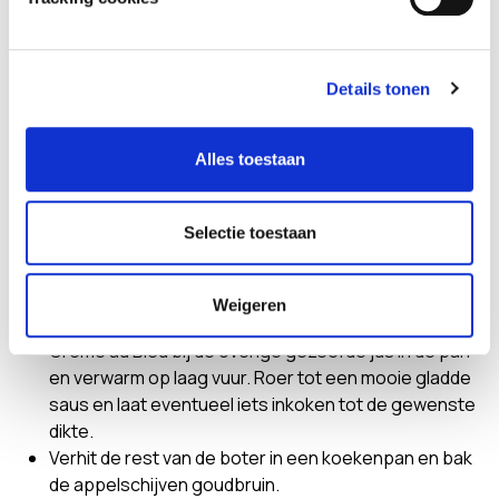
Bak de varkenshaas nog circa 5 minuten of tot een
kerntemperatuur van 64°C voor een mooie rosé
gebakken varkenshaas. Dek de varkenshaas af met
aluminiumfolie en laat nog 5-10 minuten rusten.
Details tonen
Voeg een scheutje water bij de braadsappen van het
vlees en roer alle aanbaksels los. Zeef de jus.
Alles toestaan
Meng de maïzena met een klein beetje water tot een
glad papje en voeg een klein beetje van de gezeefde
jus toe.
Selectie toestaan
Verwarm ERU Crème au Bleu circa 30 seconden in de
magnetron in een bakje dat hiervoor bestemd is en
roer los.
Weigeren
Voeg het maïzena mengsel en de verwarmde ERU
Crème au Bleu bij de overige gezeefde jus in de pan
en verwarm op laag vuur. Roer tot een mooie gladde
saus en laat eventueel iets inkoken tot de gewenste
dikte.
Verhit de rest van de boter in een koekenpan en bak
de appelschijven goudbruin.