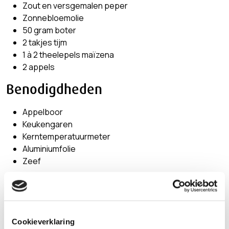
Zout en versgemalen peper
Zonnebloemolie
50 gram boter
2 takjes tijm
1 à 2 theelepels maïzena
2 appels
Benodigdheden
Appelboor
Keukengaren
Kerntemperatuurmeter
Aluminiumfolie
Zeef
Voorbereiding
| 10 min
Laat de varkenshaas op kamertemperatuur komen.
Ris de naaldjes van 1/2e takje rozemarijn en hak grof.
Cookieverklaring