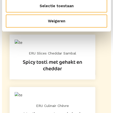
Selectie toestaan
ERU Culinair Brie
Franse borrelplank
Weigeren
ERU Slices Cheddar Sambal
Spicy tosti met gehakt en
cheddar
ERU Culinair Chèvre