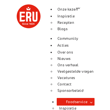
Skip
Onze kazen
to
Inspiratie
content
Recepten
Blogs
Community
Acties
Over ons
Nieuws
Ons verhaal
Veelgestelde vragen
Vacatures
Contact
Sponsorbeleid
Foodservice
Inspiratie