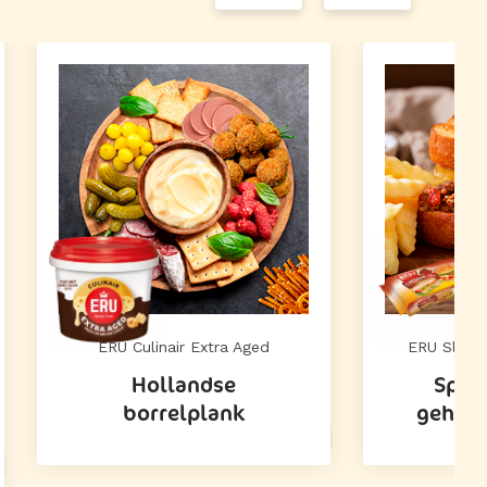
ERU Culinair Extra Aged
ERU Slice
Hollandse
Spicy
borrelplank
gehakt