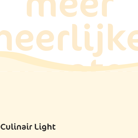
meer
heerlijk
recepte
ulinair Light