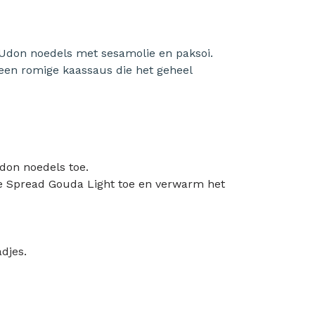
Udon noedels met sesamolie en paksoi.
een romige kaassaus die het geheel
don noedels toe.
se Spread Gouda Light toe en verwarm het
djes.