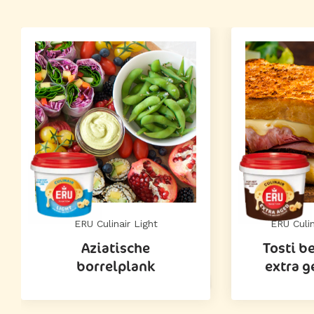
ERU Culinair Light
ERU Culin
Aziatische
Tosti 
borrelplank
extra g