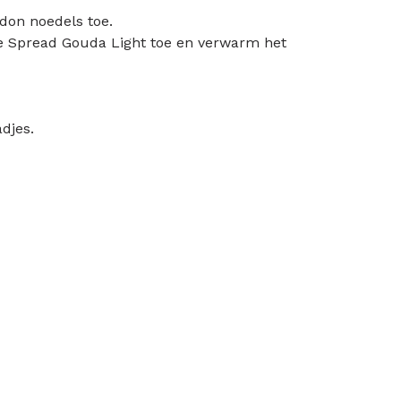
don noedels toe.
se Spread Gouda Light toe en verwarm het
djes.