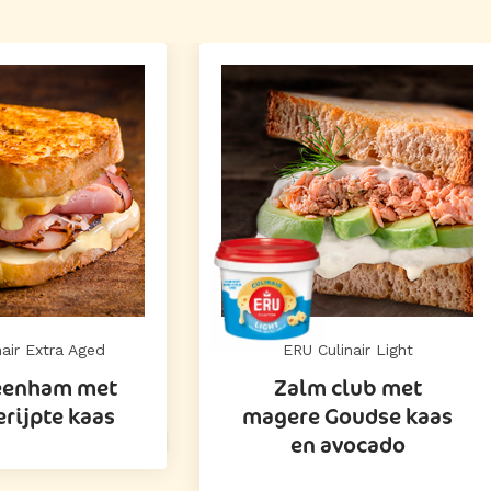
air Extra Aged
ERU Culinair Light
beenham met
Zalm club met
erijpte kaas
magere Goudse kaas
en avocado