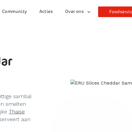
Community
Acties
Over ons
Foodservi
dar
ittige sambal
en smelten
ijke
Thaise
tserveert aan