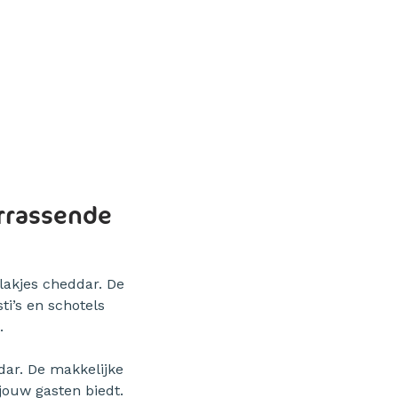
errassende
lakjes cheddar. De
ti’s en schotels
.
dar. De makkelijke
 jouw gasten biedt.