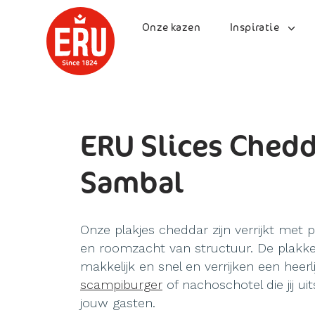
Skip
to
Onze kazen
Inspiratie
content
ERU Slices Ched
Sambal
Onze plakjes cheddar zijn verrijkt met p
en roomzacht van structuur. De plakk
makkelijk en snel en verrijken een heerl
scampiburger
of nachoschotel die jij ui
jouw gasten.