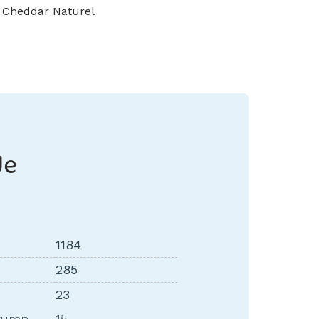
 Cheddar Naturel
de
1184
285
23
zuren
15