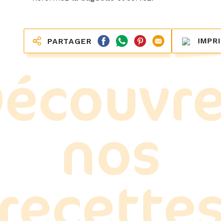
IMPR
PARTAGER
écouvr
nos
recette