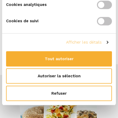
– Du dimanche au mercredi inclus : 10 h 30
Cookies analytiques
– 18 h 00
– Le jeudi : 10 h 30 – 17 h 00
Cookies de suivi
Cliquez
ici
pour de plus amples informations
sur l’Horeca Expo Gent 2021.
Afficher les détails
Tout autoriser
Autoriser la sélection
Refuser