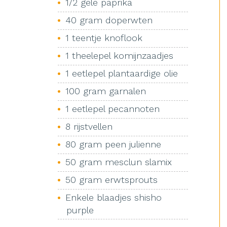
1/2 gele paprika
40 gram doperwten
1 teentje knoflook
1 theelepel komijnzaadjes
1 eetlepel plantaardige olie
100 gram garnalen
1 eetlepel pecannoten
8 rijstvellen
80 gram peen julienne
50 gram mesclun slamix
50 gram erwtsprouts
Enkele blaadjes shisho
purple