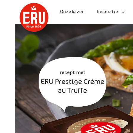
Skip
to
Onze kazen
Inspiratie
content
recept met
ERU Prestige Crème
au Truffe