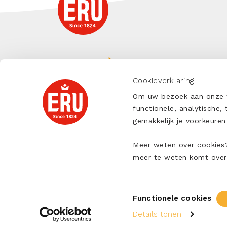
OVER ONS
ALGEMENE
VERKOOPVO
Cookieverklaring
ONZE SMEERKAAS
ALGEMENE
Om uw bezoek aan onze we
ONZE KAZEN
INKOOPVOO
functionele, analytische,
gemakkelijk je voorkeur
CONTACT
Meer weten over cookies?
VEELGESTELDE
meer te weten komt over
VRAGEN
Toestemmingsselectie
Functionele cookies
Details tonen