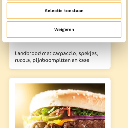
Selectie toestaan
10
min
Weigeren
Met ERU Goudkuipje Peper
Landbrood met carpaccio, spekjes,
rucola, pijnboompitten en kaas