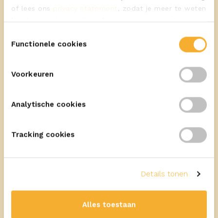
of lees ons
privacy statement
, zodat je meer te weten
komt over wie we zijn en hoe we persoonsgegevens
verwerken.
Toestemmingsselectie
Functionele cookies
Meer recepten
Voorkeuren
Analytische cookies
Tracking cookies
Details tonen
Alles toestaan