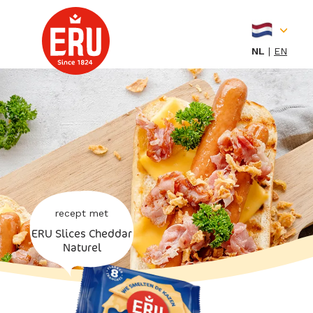
Skip
to
content
NL
EN
recept met
ERU Slices Cheddar
Naturel