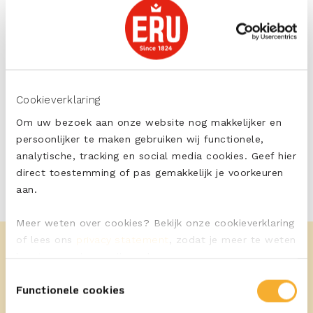
Pittig
PRINT
DELEN
Cookieverklaring
Om uw bezoek aan onze website nog makkelijker en
persoonlijker te maken gebruiken wij functionele,
analytische, tracking en social media cookies. Geef hier
direct toestemming of pas gemakkelijk je voorkeuren
aan.
Meer weten over cookies? Bekijk onze cookieverklaring
of lees ons
privacy statement
, zodat je meer te weten
komt over wie we zijn en hoe we persoonsgegevens
verwerken.
Toestemmingsselectie
Functionele cookies