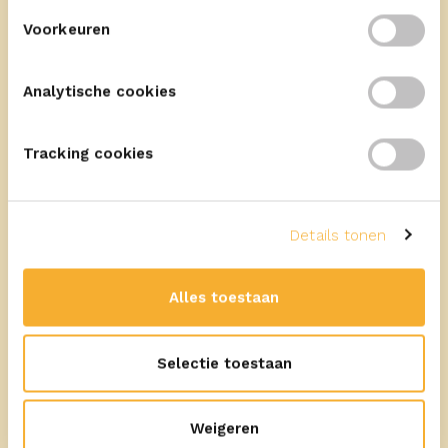
Meer recepten
Voorkeuren
Analytische cookies
Tracking cookies
5
min
Details tonen
Met ERU Goudkuipje Naturel
Rustieke boterham met roomzachte
Alles toestaan
smeerkaas, courgette, appel, venkel
en tuinkers
Selectie toestaan
Weigeren