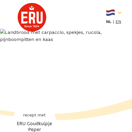
Skip
to
content
NL
EN
recept met
ERU Goudkuipje
Peper