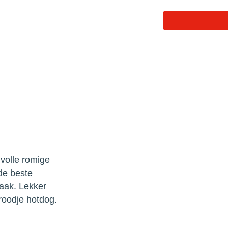
Community
Acties
Over ons
Foodservi
 volle
aakt van de
te rooksmaak.
d op een