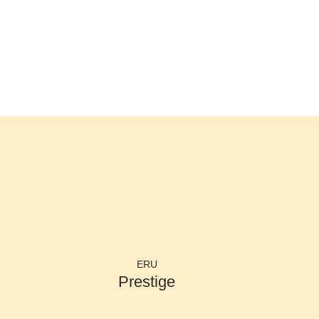
Ontdek meer producte
ERU
Prestige