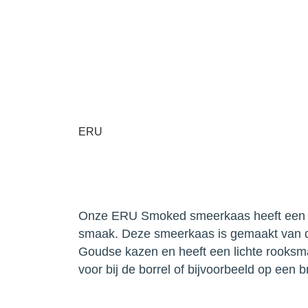
Skip
to
Onze kazen
Inspiratie
content
ERU
Smoked Cheese
Onze ERU Smoked smeerkaas heeft een
romige smaak. Deze smeerkaas is gem
beste Goudse kazen en heeft een lich
Lekker voor bij de borrel of bijvoorbeel
broodje hotdog.