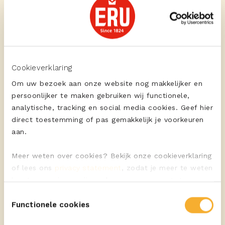
ERU Culinair Extra Aged
Tosti beenham met
extra gerijpte kaas
Cookieverklaring
Om uw bezoek aan onze website nog makkelijker en
persoonlijker te maken gebruiken wij functionele,
analytische, tracking en social media cookies. Geef hier
direct toestemming of pas gemakkelijk je voorkeuren
aan.
BEKIJK ALLE RECEPTEN
Meer weten over cookies? Bekijk onze cookieverklaring
of lees ons
privacy statement
, zodat je meer te weten
komt over wie we zijn en hoe we persoonsgegevens
verwerken.
Toestemmingsselectie
Functionele cookies