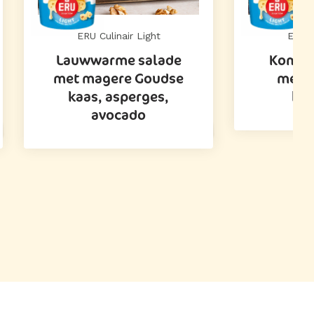
ERU Culinair Light
ERU C
Lauwwarme salade
Komko
met magere Goudse
met e
kaas, asperges,
kaa
avocado