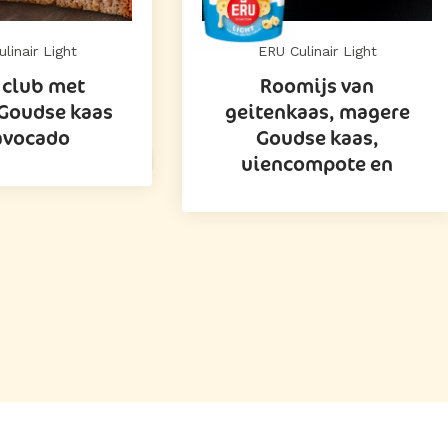
linair Light
ERU Culinair Light
 club met
Roomijs van
Goudse kaas
geitenkaas, magere
avocado
Goudse kaas,
uiencompote en