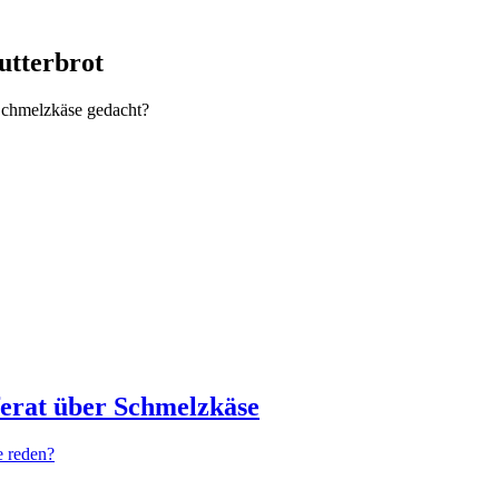
utterbrot
n Schmelzkäse gedacht?
eferat über Schmelzkäse
e reden?