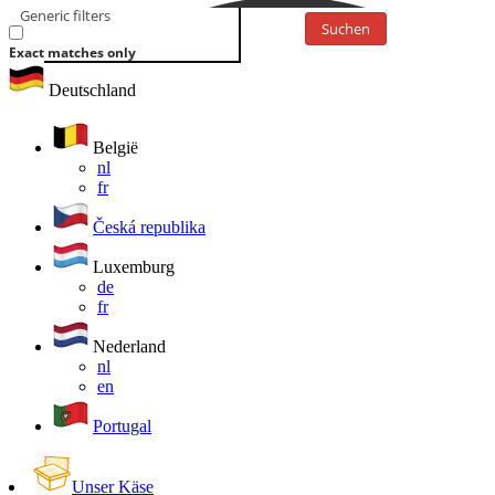
Generic filters
Suchen
Exact matches only
Deutschland
België
nl
fr
Česká republika
Luxemburg
de
fr
Nederland
nl
en
Portugal
Unser Käse