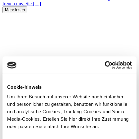
freuen uns, Sie […]
Mehr lesen
Lesen Sie unsere inspirierenden Blogs!
Hervorgehobener Blog
Cookie-hinweis
Entdecken Sie unsere schnell
Um Ihren Besuch auf unserer Website noch einfacher
und persönlicher zu gestalten, benutzen wir funktionelle
zuzubereitenden Gerichte
und analytische Cookies, Tracking-Cookies und Social-
Media-Cookies. Erteilen Sie hier direkt Ihre Zustimmung
Mit unseren vollen, cremigen ERU Cheese Spreads zaubern Sie im
Nu die leckersten Mahlzeiten für Ihre Gäste auf den Tisch. Unsere
oder passen Sie einfach Ihre Wünsche an.
Schmelzkäsesorten eignen si...