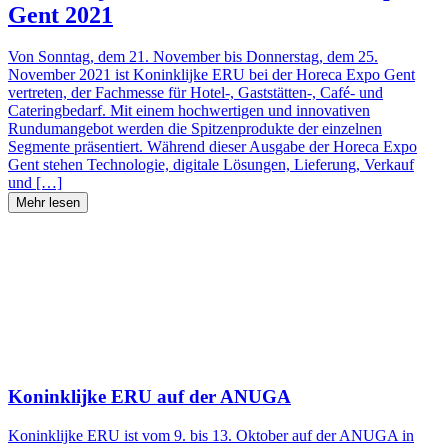
Gent 2021
Von Sonntag, dem 21. November bis Donnerstag, dem 25.
November 2021 ist Koninklijke ERU bei der Horeca Expo Gent
vertreten, der Fachmesse für Hotel-, Gaststätten-, Café- und
Cateringbedarf. Mit einem hochwertigen und innovativen
Rundumangebot werden die Spitzenprodukte der einzelnen
Segmente präsentiert. Während dieser Ausgabe der Horeca Expo
Gent stehen Technologie, digitale Lösungen, Lieferung, Verkauf
und […]
Mehr lesen
Koninklijke ERU auf der ANUGA
Koninklijke ERU ist vom 9. bis 13. Oktober auf der ANUGA in