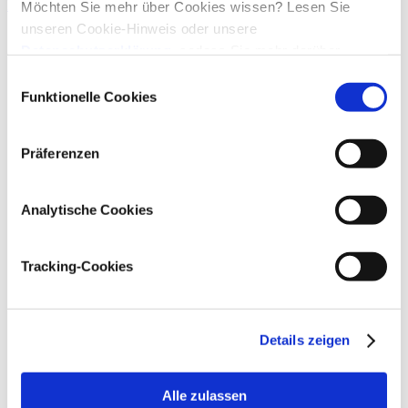
Mehr lesen
Möchten Sie mehr über Cookies wissen? Lesen Sie
unseren Cookie-Hinweis oder unsere
Datenschutzerklärung
, sodass Sie mehr darüber
erfahren, wer wir sind und wie wir Ihre persönlichen
Einwilligungsauswahl
Daten verarbeiten.
Funktionelle Cookies
Präferenzen
Kontakt
Häufig gestellte fragen
Über uns
Analytische Cookies
Datenschutzerklärung
Cookie-hinweis
Tracking-Cookies
General Purchase Conditions
General Sales Conditions
Details zeigen
Alle zulassen