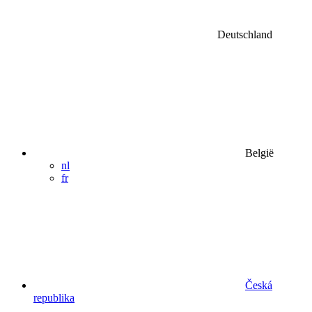
Deutschland
België
nl
fr
Česká
republika