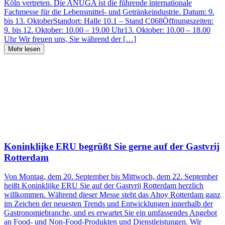
Köln vertreten. Die ANUGA ist die führende internationale
Fachmesse für die Lebensmittel- und Getränkeindustrie. Datum: 9.
bis 13. OktoberStandort: Halle 10.1 – Stand C068Öffnungszeiten:
9. bis 12. Oktober: 10.00 – 19.00 Uhr13. Oktober: 10.00 – 18.00
Uhr Wir freuen uns, Sie während der […]
Mehr lesen
Koninklijke ERU begrüßt Sie gerne auf der Gastvrij
Rotterdam
Von Montag, dem 20. September bis Mittwoch, dem 22. September
heißt Koninklijke ERU Sie auf der Gastvrij Rotterdam herzlich
willkommen. Während dieser Messe steht das Ahoy Rotterdam ganz
im Zeichen der neuesten Trends und Entwicklungen innerhalb der
Gastronomiebranche, und es erwartet Sie ein umfassendes Angebot
an Food- und Non-Food-Produkten und Dienstleistungen. Wir