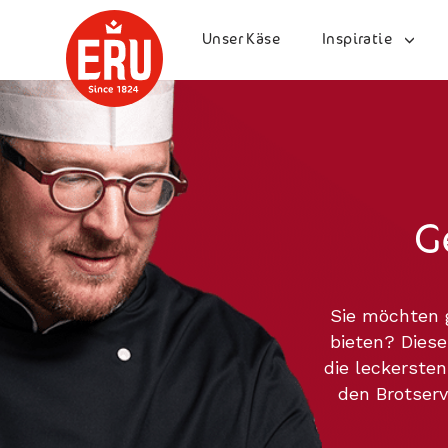
Skip
to
Unser Käse
Inspiratie
content
G
Sie möchten 
bieten? Diese
die leckersten
den Brotser