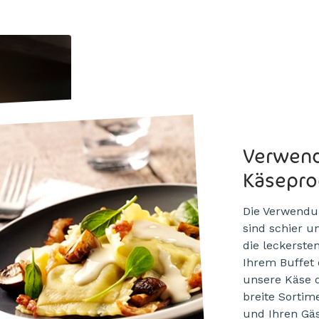
Verwend
Käsepro
Die Verwendu
sind schier u
die leckerste
Ihrem Buffet 
unsere Käse d
breite Sortime
und Ihren Gä