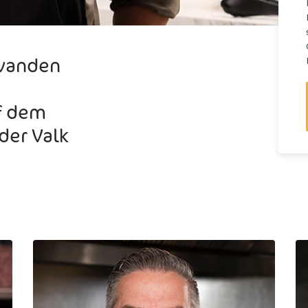
 vanden
f dem
der Valk