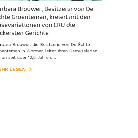
arbara Brouwer, Besitzerin von De
chte Groenteman, kreiert mit den
äsevariationen von ERU die
eckersten Gerichte
rbara Brouwer, die Besitzerin von De Èchte
oenteman in Wormer, leitet Ihren Gemüseladen
hon seit über 12,5 Jahren....
EHR LESEN