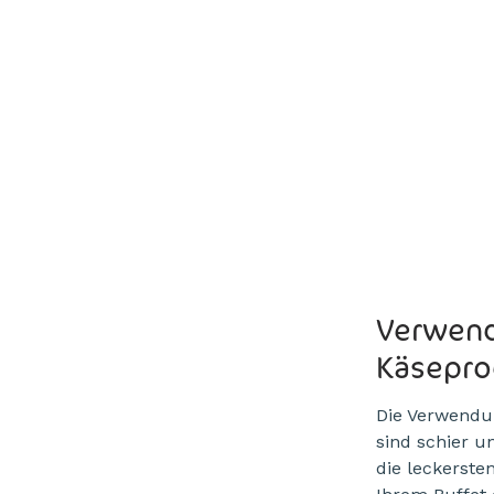
.
Verwend
Käsepro
Die Verwendu
sind schier u
die leckerste