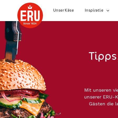
Skip
to
Unser Käse
Inspiratie
content
Tipps
Mit unseren vi
unserer ERU-Kä
Gästen die l