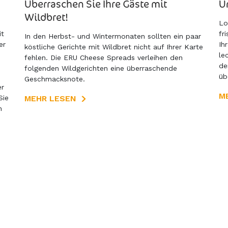
Überraschen Sie Ihre Gäste mit
U
Wildbret!
Lo
it
fr
In den Herbst- und Wintermonaten sollten ein paar
er
Ih
köstliche Gerichte mit Wildbret nicht auf Ihrer Karte
le
fehlen. Die ERU Cheese Spreads verleihen den
de
folgenden Wildgerichten eine überraschende
üb
Geschmacksnote.
er
M
Sie
MEHR LESEN
n