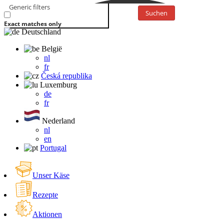
Generic filters
Suchen
Exact matches only
Deutschland
België
nl
fr
Česká republika
Luxemburg
de
fr
Nederland
nl
en
Portugal
Unser Käse
Rezepte
Aktionen